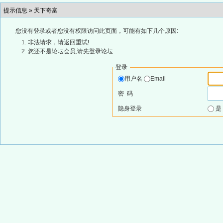
提示信息 »
天下奇富
您没有登录或者您没有权限访问此页面，可能有如下几个原因:
非法请求，请返回重试!
您还不是论坛会员,请先登录论坛
登录
用户名
Email
密 码
隐身登录