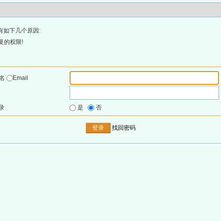
有如下几个原因:
复的权限!
户名
Email
录
是
否
找回密码