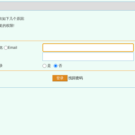
有如下几个原因:
复的权限!
户名
Email
录
是
否
找回密码