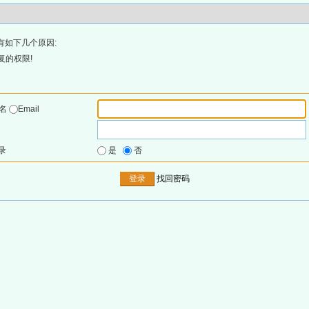
有如下几个原因:
复的权限!
户名
Email
录
是
否
找回密码