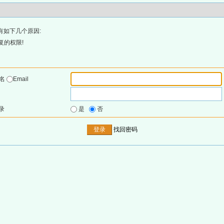
有如下几个原因:
复的权限!
户名
Email
录
是
否
找回密码