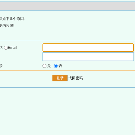
有如下几个原因:
复的权限!
户名
Email
录
是
否
找回密码