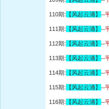
110期:
【风起云涌】
--
111期:
【风起云涌】
--
112期:
【风起云涌】
--
113期:
【风起云涌】
--
114期:
【风起云涌】
--
115期:
【风起云涌】
--
116期:
【风起云涌】
--