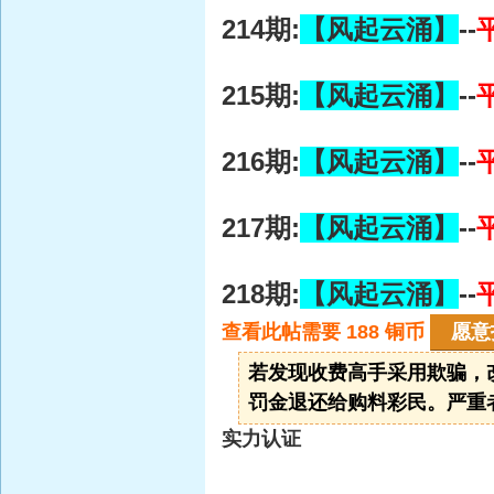
214期:
【风起云涌】
--
215期:
【风起云涌】
--
216期:
【风起云涌】
--
217期:
【风起云涌】
--
218期:
【风起云涌】
--
查看此帖需要 188 铜币
若发现收费高手采用欺骗，改
罚金退还给购料彩民。严重者
实力认证