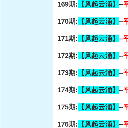
169期:
【风起云涌】
--
170期:
【风起云涌】
--
171期:
【风起云涌】
--
172期:
【风起云涌】
--
173期:
【风起云涌】
--
174期:
【风起云涌】
--
175期:
【风起云涌】
--
176期:
【风起云涌】
--