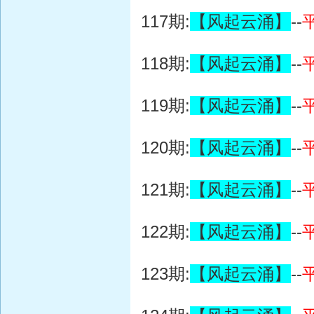
117期:
【风起云涌】
--
118期:
【风起云涌】
--
119期:
【风起云涌】
--
120期:
【风起云涌】
--
121期:
【风起云涌】
--
122期:
【风起云涌】
--
123期:
【风起云涌】
--