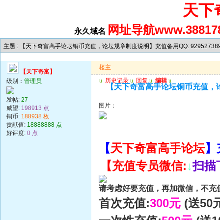
天下
网址导航www.388178
永久域名
主题 : 【天下奇富高手论坛铜币充值，论坛规章制度说明】充值备用QQ: 92952738
楼主
【天下奇富】
u
历史记录
u
回复
u
编辑
u
级别：
管理员
【天下奇富高手论坛铜币充值，论坛
发帖:
27
图片：
威望:
198913 点
铜币:
188938 枚
贡献值:
18888888 点
好评度:
0 点
【
天下奇富高手论坛
】
【充值专员微信:
↓
扫描
请考虑好要充值，再加微信，不充
首次充值:
300元
(送50