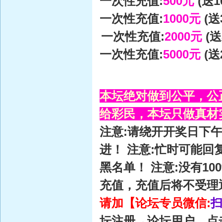
一次性充值:
500元
(送
一次性充值:
1000元
(送
一次性充值:
2000元
(
一次性充值:
5000元
(送
本坛绝对做到公平，公
给彩民，本坛只做真材
注意:请绕开开奖日下午
进！ 注意:忙时可能
黑名单！ 注意:没有1
充值，充值后将不受理
请加【论坛专员微信:
坛注册→论坛用户，点