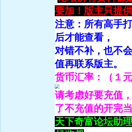
要加！版主只提供
注意：所有高手
后才能查看，
对错不补，也不
值再联系版主。
货币汇率：（１元
请考虑好要充值
了不充值的开完
天下奇富论坛助理新