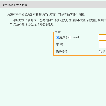
提示信息 »
天下奇富
您没有登录或者您没有权限访问此页面，可能有如下几个原因:
读取数据错误,原因：您要访问的链接无效,可能链接不完整,或数据已被删除
您还不是论坛会员,请先登录论坛
登录
用户名
Email
密 码
隐身登录