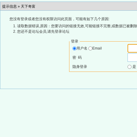
提示信息 »
天下奇富
您没有登录或者您没有权限访问此页面，可能有如下几个原因:
读取数据错误,原因：您要访问的链接无效,可能链接不完整,或数据已被删除
您还不是论坛会员,请先登录论坛
登录
用户名
Email
密 码
隐身登录