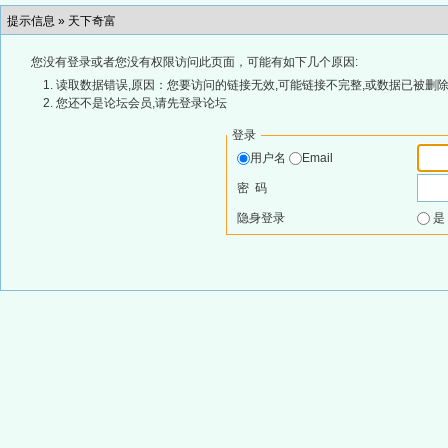
提示信息 »
天下奇富
您没有登录或者您没有权限访问此页面，可能有如下几个原因:
读取数据错误,原因：您要访问的链接无效,可能链接不完整,或数据已被删除
您还不是论坛会员,请先登录论坛
登录
用户名
Email
密 码
隐身登录