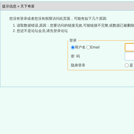
提示信息 »
天下奇富
您没有登录或者您没有权限访问此页面，可能有如下几个原因:
读取数据错误,原因：您要访问的链接无效,可能链接不完整,或数据已被删除
您还不是论坛会员,请先登录论坛
登录
用户名
Email
密 码
隐身登录