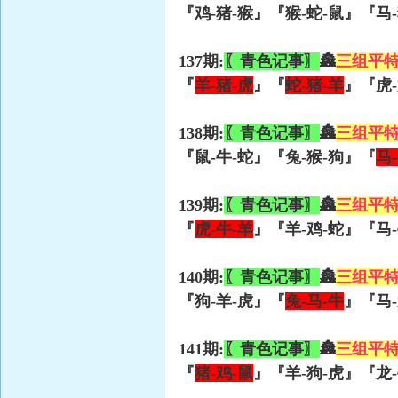
『鸡-猪-猴』『猴-蛇-鼠』『马
137期:
〖青色记事〗
🏯
三组平
『
羊-猪-虎
』『
蛇-猪-羊
』『虎-
138期:
〖青色记事〗
🏯
三组平
『鼠-牛-蛇』『兔-猴-狗』『
马
139期:
〖青色记事〗
🏯
三组平
『
虎-牛-羊
』『羊-鸡-蛇』『马-
140期:
〖青色记事〗
🏯
三组平
『狗-羊-虎』『
兔-马-牛
』『马-
141期:
〖青色记事〗
🏯
三组平
『
猪-鸡-鼠
』『羊-狗-虎』『龙-