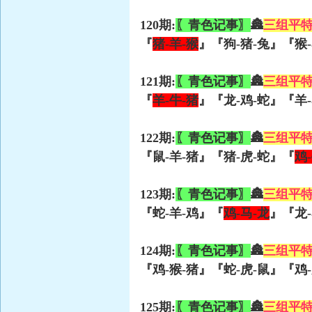
120期:
〖青色记事〗
🏯
三组平
『
猪-羊-猴
』『狗-猪-兔』『猴-
121期:
〖青色记事〗
🏯
三组平
『
羊-牛-猪
』『龙-鸡-蛇』『羊-
122期:
〖青色记事〗
🏯
三组平
『鼠-羊-猪』『猪-虎-蛇』『
鸡
123期:
〖青色记事〗
🏯
三组平
『蛇-羊-鸡』『
鸡-马-龙
』『龙-
124期:
〖青色记事〗
🏯
三组平
『鸡-猴-猪』『蛇-虎-鼠』『鸡
125期:
〖青色记事〗
🏯
三组平