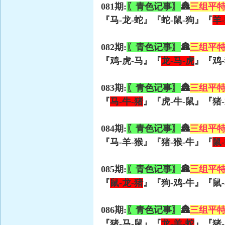
081期:
〖青色记事〗
🏯
三组平
『马-龙-蛇』『蛇-鼠-狗』『
羊
082期:
〖青色记事〗
🏯
三组平
『鸡-虎-马』『
龙-马-虎
』『鸡-
083期:
〖青色记事〗
🏯
三组平
『
马-牛-猪
』『虎-牛-鼠』『猪-
084期:
〖青色记事〗
🏯
三组平
『马-羊-猴』『猪-猴-牛』『
鼠
085期:
〖青色记事〗
🏯
三组平
『
鼠-龙-猪
』『狗-鸡-牛』『鼠-
086期:
〖青色记事〗
🏯
三组平
『猪-马-鼠』『
龙-羊-蛇
』『猪-