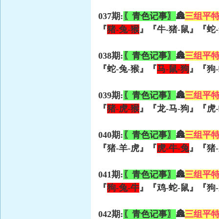
037期:
〖青色记事〗
🏯
三组平
『
猪-兔-猴
』『牛-猪-鼠』『蛇-
038期:
〖青色记事〗
🏯
三组平
『蛇-兔-猴』『
马-鼠-狗
』『狗-
039期:
〖青色记事〗
🏯
三组平
『
猪-虎-猴
』『龙-马-狗』『虎-
040期:
〖青色记事〗
🏯
三组平
『猪-羊-虎』『
虎-牛-兔
』『猪-
041期:
〖青色记事〗
🏯
三组平
『
狗-兔-牛
』『鸡-蛇-鼠』『狗-
042期:
〖青色记事〗
🏯
三组平