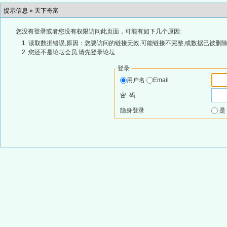
提示信息 »
天下奇富
您没有登录或者您没有权限访问此页面，可能有如下几个原因:
读取数据错误,原因：您要访问的链接无效,可能链接不完整,或数据已被删除
您还不是论坛会员,请先登录论坛
登录
用户名
Email
密 码
隐身登录